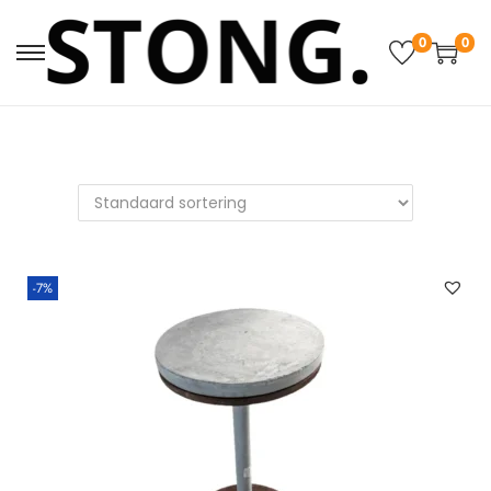
0
0
-7%