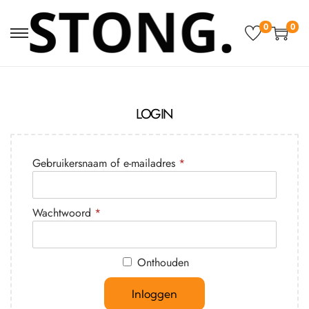
0
0
LOGIN
Gebruikersnaam of e-mailadres
*
Wachtwoord
*
Onthouden
Inloggen