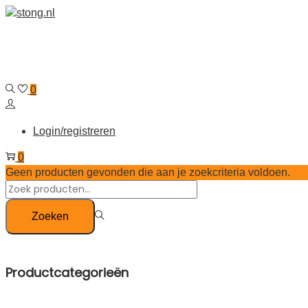
0
Login/registreren
0
Geen producten gevonden die aan je zoekcriteria voldoen.
Zoeken
Productcategorieën